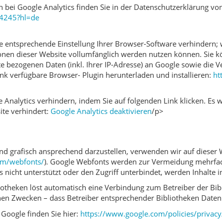
ei Google Analytics finden Sie in der Datenschutzerklärung vo
04245?hl=de
 entsprechende Einstellung Ihrer Browser-Software verhindern; wi
ionen dieser Website vollumfänglich werden nutzen können. Sie 
e bezogenen Daten (inkl. Ihrer IP-Adresse) an Google sowie die 
nk verfügbare Browser- Plugin herunterladen und installieren:
ht
 Analytics verhindern, indem Sie auf folgenden Link klicken. Es w
ite verhindert:
Google Analytics deaktivieren
/p>
d grafisch ansprechend darzustellen, verwenden wir auf dieser W
om/webfonts/
). Google Webfonts werden zur Vermeidung mehrfac
nicht unterstützt oder den Zugriff unterbindet, werden Inhalte in
iotheken löst automatisch eine Verbindung zum Betreiber der Bibl
lchen Zwecken – dass Betreiber entsprechender Bibliotheken Date
 Google finden Sie hier:
https://www.google.com/policies/privacy