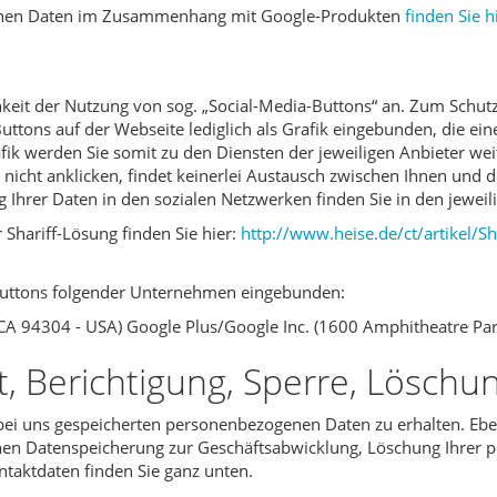
igenen Daten im Zusammenhang mit Google-Produkten
finden Sie h
hkeit der Nutzung von sog. „Social-Media-Buttons“ an. Zum Schut
Buttons auf der Webseite lediglich als Grafik eingebunden, die ei
fik werden Sie somit zu den Diensten der jeweiligen Anbieter weit
k nicht anklicken, findet keinerlei Austausch zwischen Ihnen und 
Ihrer Daten in den sozialen Netzwerken finden Sie in den jewei
Shariff-Lösung finden Sie hier:
http://www.heise.de/ct/artikel/S
-Buttons folgender Unternehmen eingebunden:
o - CA 94304 - USA) Google Plus/Google Inc. (1600 Amphitheatre P
t, Berichtigung, Sperre, Lösch
e bei uns gespeicherten personenbezogenen Daten zu erhalten. Ebe
en Datenspeicherung zur Geschäftsabwicklung, Löschung Ihrer p
taktdaten finden Sie ganz unten.